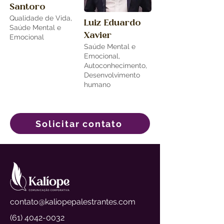
Santoro
Qualidade de Vida,
Luiz Eduardo
Saúde Mental e
Xavier
Emocional
Saúde Mental e
Emocional,
Autoconhecimento,
Desenvolvimento
humano
Solicitar contato
contato@kaliopepalestrantes.com
(61) 4042-0032