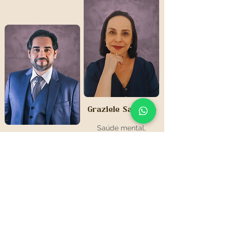
Graziele Santoro
Saúde mental,
Luiz Fernando
Equilibrio emocional,
Ansiedade
Lucas
Compliance, Ética e
Liderança