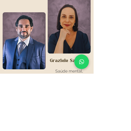
Graziele Santoro
Saúde mental,
Luiz Fernando
Equilibrio emocional,
Ansiedade
Lucas
Compliance, Ética e
Liderança